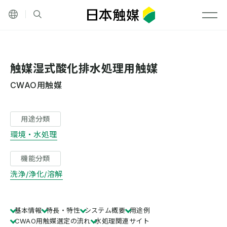
その他の言語
サイト内検索
メニ
触媒湿式酸化排水処理用触媒
CWAO用触媒
用途分類
環境・水処理
機能分類
洗浄/浄化/溶解
基本情報
特長・特性
システム概要
用途例
CWAO用触媒選定の流れ
水処理関連サイト