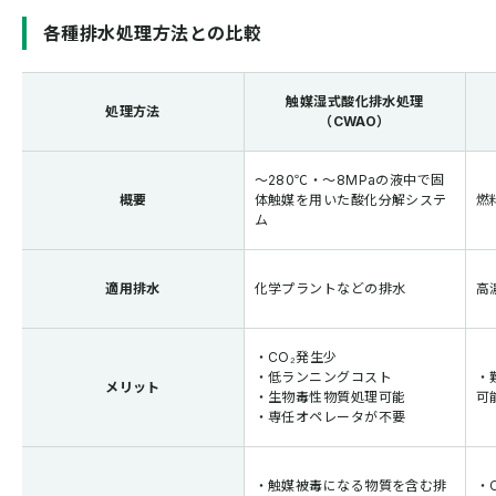
各種排水処理方法との比較
触媒湿式酸化排水処理
処理方法
（CWAO）
～280℃・～8MPaの液中で固
概要
体触媒を用いた酸化分解システ
燃
ム
適用排水
化学プラントなどの排水
高
・CO₂発生少
・低ランニングコスト
・
メリット
・生物毒性物質処理可能
可
・専任オペレータが不要
・触媒被毒になる物質を含む排
・