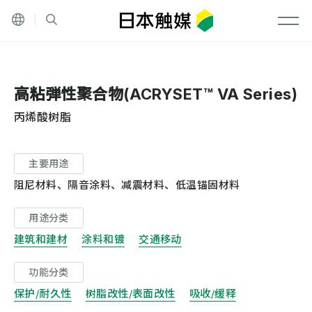
Language
网站内搜索
メニ
高粘弾性聚合物(ACRYSET™ VA Series)
丙烯酸树脂
主要用途
阻尼材料、隔音涂料、减震材料、低温锚固材料
用途分类
建筑和建材
涂料和镀
交通移动
功能分类
保护/耐久性
树脂改性/表面改性
吸收/缓释