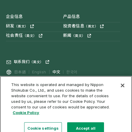
企业信息
产品信息
研发
投资者信息
（英文）
（英文）
社会责任
新闻
（英文）
（英文）
联系我们
（英文）
中文
日本語
English
한국어
This website is operated and managed by Nippon
Shokubai Co., Ltd., and uses cookies to make the
隐私政策
社交媒体政策
（英文）
Cookies政策
（英文）
website convenient to use. For the details of cookies
used by us, please refer to our Cookie Policy. Your
利用条件和免责事项等
网络可访问性
网站地图
consent to our use of cookies would be appreciated.
Cookie Policy
Cookie settings
Accept all
©2022 NIPPON SHOKUBAI CO., LTD. All rights reserved.