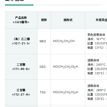
产品名称
简称
结构式
外观及
<CAS编号>
无色透明液体
（单）乙二醇
沸点：197°C
HOCH
CH
OH
MEG
2
2
<107-21-1>
比重（20/20℃
粘度（21℃）：2
透明液体
二甘醇
沸点：245°C
HO(CH
CH
O)
H
DEG
2
2
2
<111-46-6>
比重（20/20℃
粘度（20℃）：
透明液体
三甘醇
沸点：288°C
HO(CH
CH
O)
H
TEG
2
2
3
<112-27-6>
比重（20/20℃
粘度（20℃）：