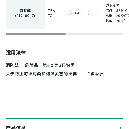
透明液体
四甘醇
TRA-
沸点：329°C
HO(CH
CH
O)
H
2
2
4
<112-60-7>
EG
比重（20/20℃
粘度（20℃）：
适用法律
消防法： 危险品、第4类第3石油类
关于防止海洋污染和海洋灾害的法律： D类物质
产品信息