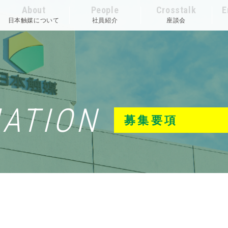
About
People
Crosstalk
E
日本触媒について
社員紹介
座談会
ATION
募集要項