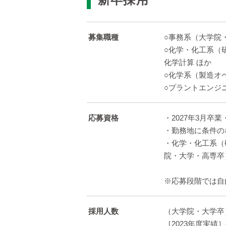
募集職種
○事務系（大学院・大
○化学・化工系（研
化学計算 ほか
○化学系（製造オ
○プラントエンジ
応募資格
・2027年3月卒
・勤務地に条件の
・化学・化工系（
院・大学・高専卒
※応募段階では自
採用人数
（大学院・大学卒
［2023年度実績