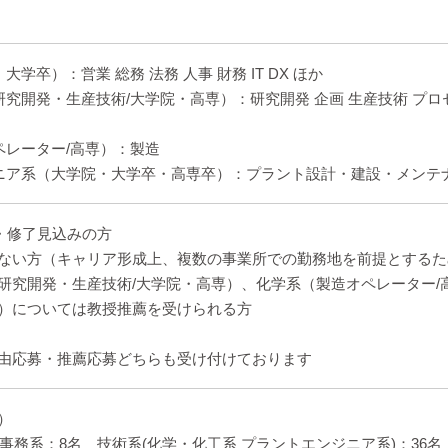
学卒）：営業 総務 法務 人事 財務 IT DX ほか
究開発・生産技術/大学院・高専）：研究開発 企画 生産技術 プロセ
ペレーター/高専）：製造
ニア系（大学院・大学卒・高専卒）：プラント設計・建設・メンテ
業・修了見込みの方
ない方（キャリア形成上、複数の事業所での勤務地を前提とするた
研究開発・生産技術/大学院・高専）、化学系（製造オペレーター/
）については教授推薦を受けられる方
由応募・推薦応募どちらも受け付けております
）
］事務系：8名 技術系(化学・化工系 プラントエンジニア系)：36名