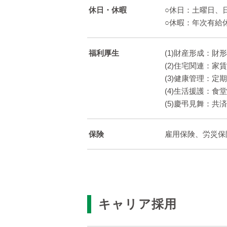
休日・休暇
○休日：土曜日、日
○休暇：年次有給
福利厚生
(1)財産形成：
(2)住宅関連：
(3)健康管理：
(4)生活援護：
(5)慶弔見舞：
保険
雇用保険、労災保
キャリア採用