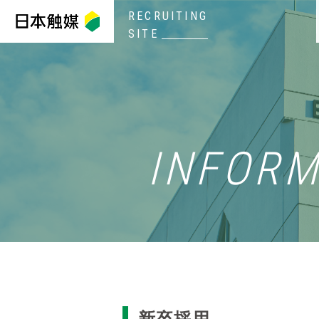
RECRUITING
SITE
INFORM
新卒採用