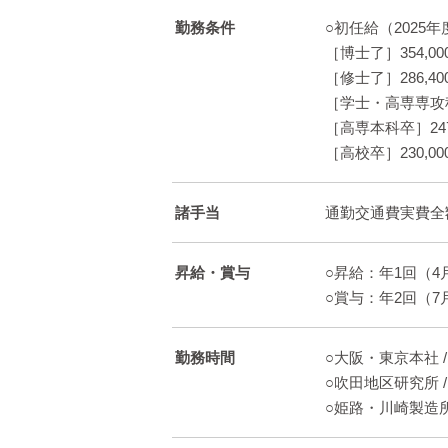
勤務条件
○初任給（2025
［博士了］354,00
［修士了］286,40
［学士・高専専攻科卒
［高専本科卒］247
［高校卒］230,00
諸手当
通勤交通費実費全
昇給・賞与
○昇給：年1回（4
○賞与：年2回（7
勤務時間
○大阪・東京本社 /
○吹田地区研究所 /
○姫路・川崎製造所