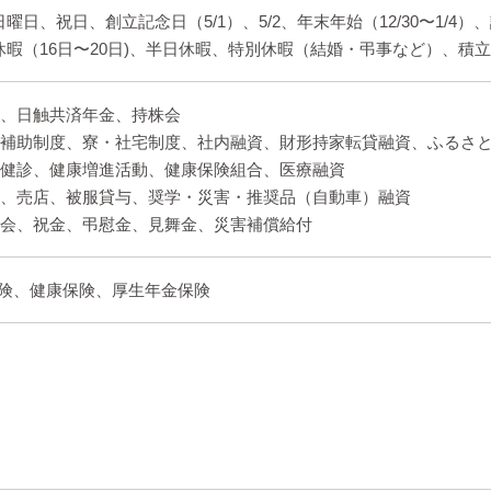
曜日、祝日、創立記念日（5/1）、5/2、年末年始（12/30〜1/4
休暇（16日〜20日)、半日休暇、特別休暇（結婚・弔事など）、積
財形、日触共済年金、持株会
家賃補助制度、寮・社宅制度、社内融資、財形持家転貸融資、ふるさ
定期健診、健康増進活動、健康保険組合、医療融資
食堂、売店、被服貸与、奨学・災害・推奨品（自動車）融資
共済会、祝金、弔慰金、見舞金、災害補償給付
険、健康保険、厚生年金保険