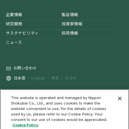
企業情報
製品情報
研究開発
投資家情報
サステナビリティ
採用情報
ニュース
お問い合わせ
中文
日本語
English
한국어
This website is operated and managed by Nippon
プライバシーポリシー
ソーシャルメディアポリシー
Shokubai Co., Ltd., and uses cookies to make the
Cookieポリシー
ご利用条件・免責事項等について
website convenient to use. For the details of cookies
used by us, please refer to our Cookie Policy. Your
ウェブアクセシビリティ
RSSのご利用について
サイトマップ
consent to our use of cookies would be appreciated.
Cookie Policy