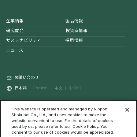
企業情報
製品情報
研究開発
投資家情報
サステナビリティ
採用情報
ニュース
お問い合わせ
中文
日本語
English
한국어
This website is operated and managed by Nippon
プライバシーポリシー
ソーシャルメディアポリシー
Shokubai Co., Ltd., and uses cookies to make the
Cookieポリシー
ご利用条件・免責事項等について
website convenient to use. For the details of cookies
used by us, please refer to our Cookie Policy. Your
ウェブアクセシビリティ
RSSのご利用について
サイトマップ
consent to our use of cookies would be appreciated.