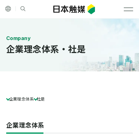
その他の言語
サイト内検索
メニ
企業理念体系・社是
企業理念体系
社是
企業理念体系