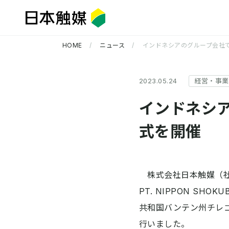
HOME
ニュース
インドネシアのグループ会社
2023.05.24
経営・事業
インドネシ
式を開催
企業情報 TOP
研究開発 TOP
サステナビリティ TOP
株式会社日本触媒（社
PT. NIPPON SH
共和国バンテン州チレゴ
行いました。