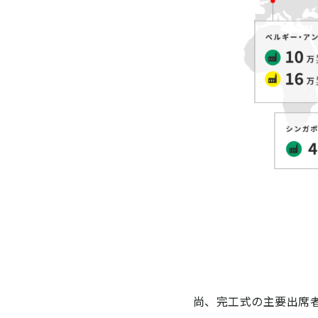
図 日本触
尚、完工式の主要出席