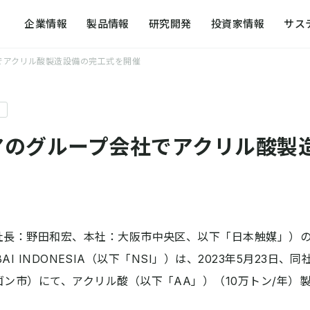
企業情報
製品情報
研究開発
投資家情報
サス
でアクリル酸製造設備の完工式を開催
提案する化学
研究開発戦略
トップメッセージ
方針一覧
外部発表・論
社会への取り
代表メッセージ
日本触媒のコア技術
日本触媒のサステナビリティ
事業拠点
研究開発の組
ガバナンス
アのグループ会社でアクリル酸製
会社概要
R&D for the future
レスポンシブル・ケア活動
アクセスマッ
研究開発の歴
サステナビリ
企業理念体系・社是
知的財産の活動
環境への取り組み
日本触媒の歴
経営方針・経営計画
動画で知る日
長：野田和宏、本社：大阪市中央区、以下「日本触媒」）の
役員・組織図
OKUBAI INDONESIA（以下「NSI」）は、2023年5月23
ン市）にて、アクリル酸（以下「AA」）（10万トン/年）