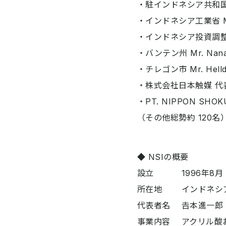
・駐インドネシア共和国
・インドネシア工業省 Mr. I
・インドネシア投資調整庁 Mr
・バンテン州 Mr. Nana
・チレゴン市 Mr. Helldy
・株式会社日本触媒 代
・PT. NIPPON SHO
（その他総勢約 120名
◆ NSIの概要
設立 1996年8月
所在地 インドネシア
代表者名 𠮷本進一郎
事業内容 アクリル酸