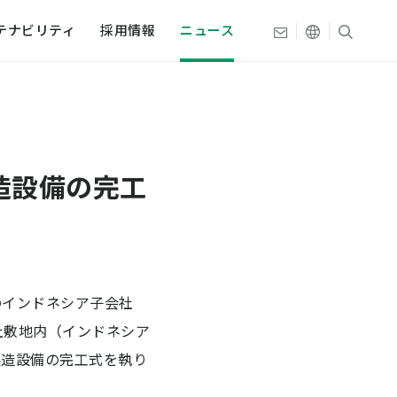
その他の言
サイト
お問い合わせ
テナビリティ
採用情報
ニュース
文
組み
織・拠点
造設備の完工
プ
史
ティデータ
史
本触媒
インドネシア子会社
日、同社敷地内（インドネシア
製造設備の完工式を執り