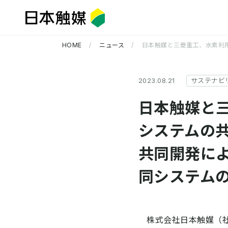
HOME
ニュース
日本触媒と三菱重工、水素利
2023.08.21
サステナビ
日本触媒と
システムの
共同開発に
企業情報 TOP
研究開発 TOP
サステナビリティ TOP
同システム
株式会社日本触媒（社