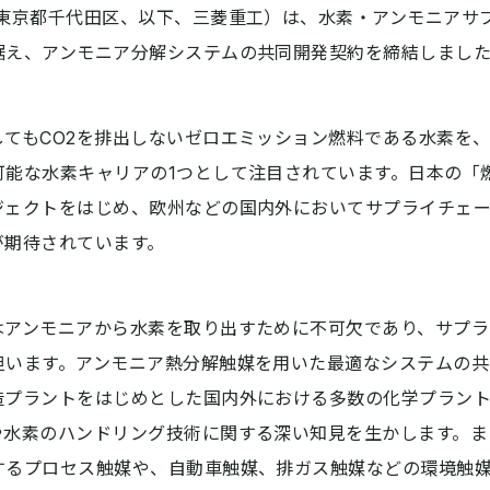
：東京都千代田区、以下、三菱重工）は、水素・アンモニアサ
据え、アンモニア分解システムの共同開発契約を締結しまし
てもCO2を排出しないゼロエミッション燃料である水素を
可能な水素キャリアの1つとして注目されています。日本の「
ジェクトをはじめ、欧州などの国内外においてサプライチェ
が期待されています。
アンモニアから水素を取り出すために不可欠であり、サプラ
担います。アンモニア熱分解触媒を用いた最適なシステムの共
造プラントをはじめとした国内外における多数の化学プラン
や水素のハンドリング技術に関する深い知見を生かします。ま
するプロセス触媒や、自動車触媒、排ガス触媒などの環境触