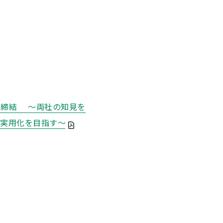
を締結 ～両社の知見を
期実用化を目指す～
る
する
アする