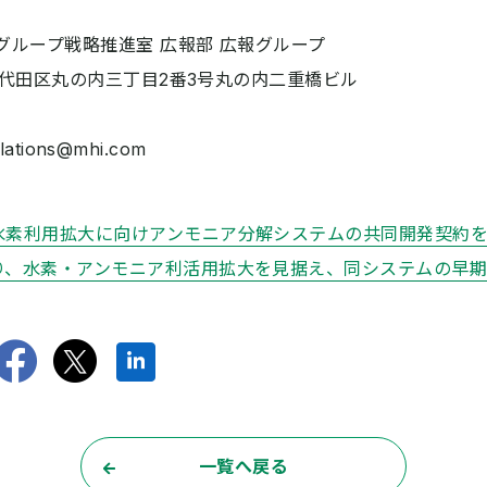
ループ戦略推進室 広報部 広報グループ
都千代田区丸の内三丁目2番3号丸の内二重橋ビル
lations@mhi.com
水素利用拡大に向けアンモニア分解システムの共同開発契約
り、水素・アンモニア利活用拡大を見据え、同システムの早
Facebookでシェアす
twitterでツイート
LinkedInでシェ
一覧へ戻る