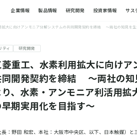
企業情報
製品情報
研究開発
投資家情報
サス
用拡大に向けアンモニア分解システムの共同開発契約を締結 ～両社の知見を生
提案する化学
研究開発戦略
トップメッセージ
方針一覧
外部発表・論
社会への取り
リティ
研究開発
代表メッセージ
日本触媒のコア技術
日本触媒のサステナビリティ
事業拠点
研究開発の組
ガバナンス
三菱重工、水素利用拡大に向けア
会社概要
R&D for the future
レスポンシブル・ケア活動
アクセスマッ
研究開発の歴
サステナビリ
共同開発契約を締結 ～両社の知
企業理念体系・社是
知的財産の活動
環境への取り組み
日本触媒の歴
より、水素・アンモニア利活用拡
経営方針・経営計画
動画で知る日
の早期実用化を目指す～
役員・組織図
長：野田 和宏、本社：大阪市中央区、以下、日本触媒）と