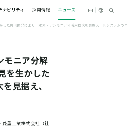
その他の言
サイト
お問い合わせ
テナビリティ
採用情報
ニュース
かした共同開発により、水素・アンモニア利活用拡大を見据え、同システムの早
文
組み
織・拠点
ンモニア分解
プ
史
ティデータ
見を生かした
史
大を見据え、
本触媒
三菱重工業株式会社（社