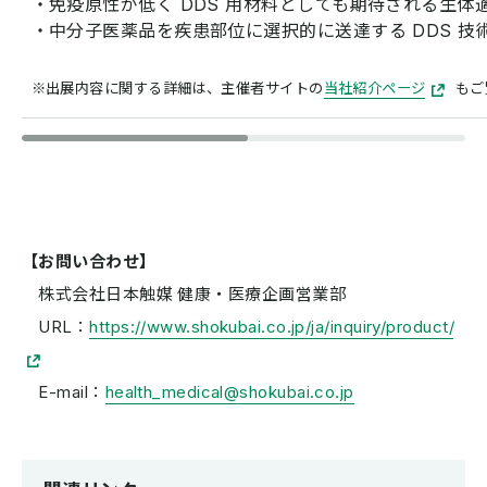
・免疫原性が低く DDS 用材料としても期待される生体
・中分子医薬品を疾患部位に選択的に送達する DDS 技
※出展内容に関する詳細は、主催者サイトの
当社紹介ページ
もご
【お問い合わせ】
株式会社日本触媒 健康・医療企画営業部
URL：
https://www.shokubai.co.jp/ja/inquiry/product/
E-mail：
health_medical@shokubai.co.jp