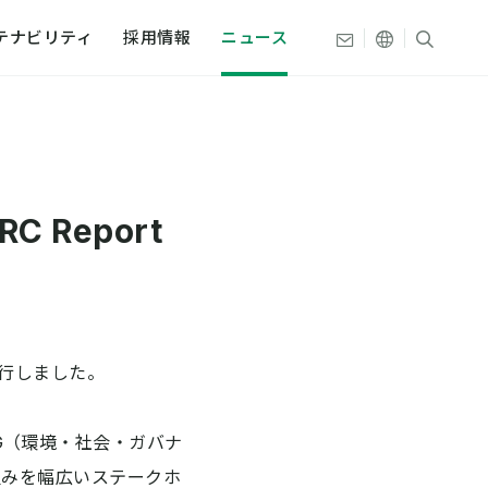
その他の言
サイト
お問い合わせ
テナビリティ
採用情報
ニュース
文
組み
織・拠点
RC Report
プ
史
ティデータ
史
本触媒
」を発行しました。
ESG（環境・社会・ガバナ
組みを幅広いステークホ