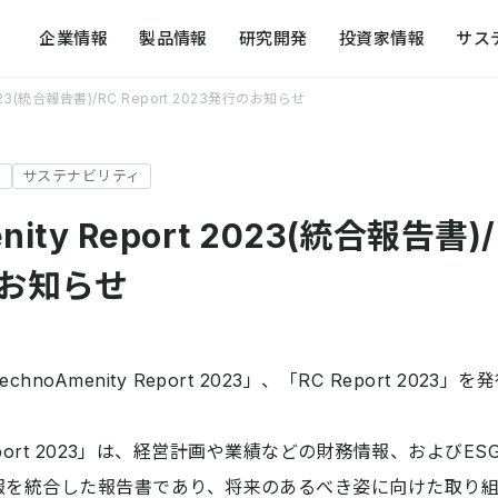
企業情報
製品情報
研究開発
投資家情報
サス
 2023(統合報告書)/RC Report 2023発行のお知らせ
提案する化学
研究開発戦略
トップメッセージ
方針一覧
外部発表・論
社会への取り
サステナビリティ
代表メッセージ
日本触媒のコア技術
日本触媒のサステナビリティ
事業拠点
研究開発の組
ガバナンス
nity Report 2023(統合報告書)/
会社概要
R&D for the future
レスポンシブル・ケア活動
アクセスマッ
研究開発の歴
サステナビリ
のお知らせ
企業理念体系・社是
知的財産の活動
環境への取り組み
日本触媒の歴
経営方針・経営計画
動画で知る日
noAmenity Report 2023」、「RC Report 2023
役員・組織図
y Report 2023」は、経営計画や業績などの財務情報、および
報を統合した報告書であり、将来のあるべき姿に向けた取り