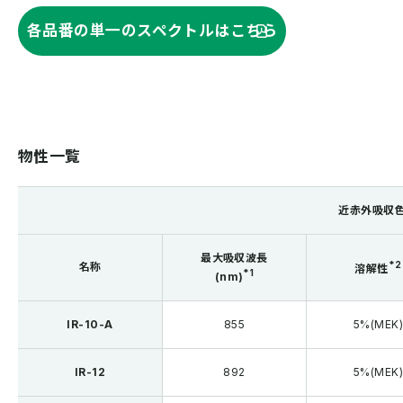
各品番の単一のスペクトルはこちら
物性一覧
近赤外吸収
最大吸収波長
*2
名称
溶解性
*1
(nm)
IR-10-A
855
5%(MEK
IR-12
892
5%(MEK