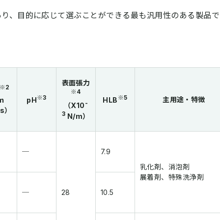
あり、目的に応じて選ぶことができる最も汎用性のある製品で
表面張力
※2
※4
※3
※5
主用途・特徴
ｍ
pH
HLB
-
（X10
・s）
3
N/m）
─
7.9
乳化剤、消泡剤
展着剤、特殊洗浄剤
─
28
10.5