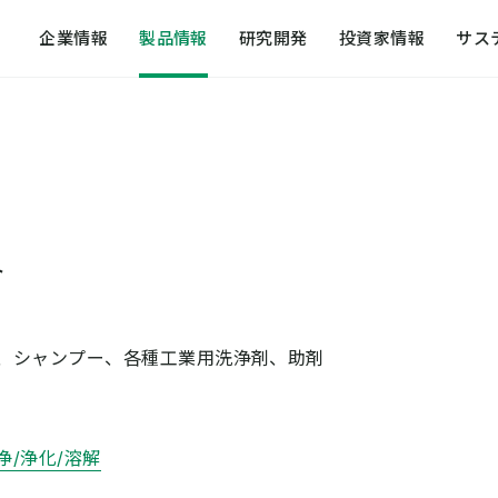
企業情報
製品情報
研究開発
投資家情報
サス
提案する化学
研究開発戦略
トップメッセージ
方針一覧
外部発表・論
社会への取り
代表メッセージ
日本触媒のコア技術
日本触媒のサステナビリティ
事業拠点
研究開発の組
ガバナンス
会社概要
R&D for the future
レスポンシブル・ケア活動
アクセスマッ
研究開発の歴
サステナビリ
ト
企業理念体系・社是
知的財産の活動
環境への取り組み
日本触媒の歴
経営方針・経営計画
動画で知る日
、シャンプー、各種工業用洗浄剤、助剤
役員・組織図
浄/浄化/溶解