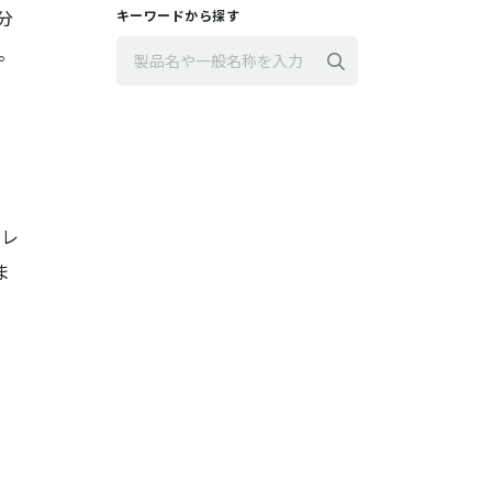
分
キーワードから探す
。
検索
チレ
ま