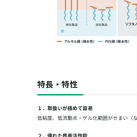
特長・特性
１．取扱いが極めて容易
低粘度、低流動点・ゲル化範囲がせまい（
２．優れた界面活性能