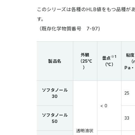
このシリーズは各種のHLB値をもつ品種が
す。
（既存化学物質番号 7-97)
外観
粘度
※1
曇点
製品名
（25℃
（
（℃）
）
Pa
ソフタノール
25
30
< 0
ソフタノール
33
50
透明液状