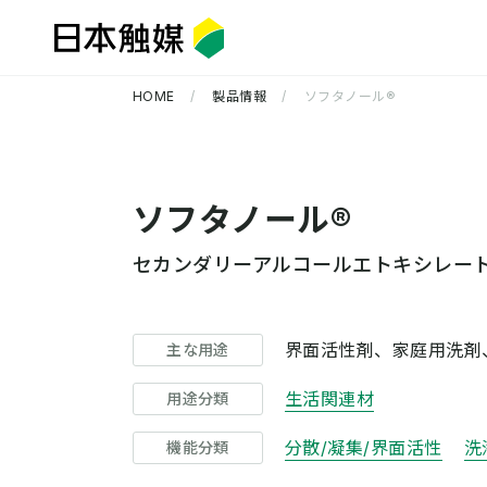
HOME
製品情報
ソフタノール®
ソフタノール®
セカンダリーアルコールエトキシレー
企業情報 TOP
研究開発 TOP
サステナビリティ TOP
界面活性剤、家庭用洗剤
主な用途
生活関連材
用途分類
分散/凝集/界面活性
洗
機能分類