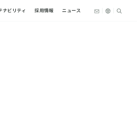
その他の言
サイト
お問い合わせ
テナビリティ
採用情報
ニュース
文
組み
織・拠点
プ
史
ティデータ
史
本触媒