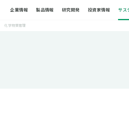
企業情報
製品情報
研究開発
投資家情報
サス
化学物質管理
提案する化学
研究開発戦略
トップメッセージ
方針一覧
外部発表・論
社会への取り
代表メッセージ
日本触媒のコア技術
日本触媒のサステナビリティ
事業拠点
研究開発の組
ガバナンス
会社概要
R&D for the future
レスポンシブル・ケア活動
アクセスマッ
研究開発の歴
サステナビリ
企業理念体系・社是
知的財産の活動
環境への取り組み
日本触媒の歴
経営方針・経営計画
動画で知る日
役員・組織図