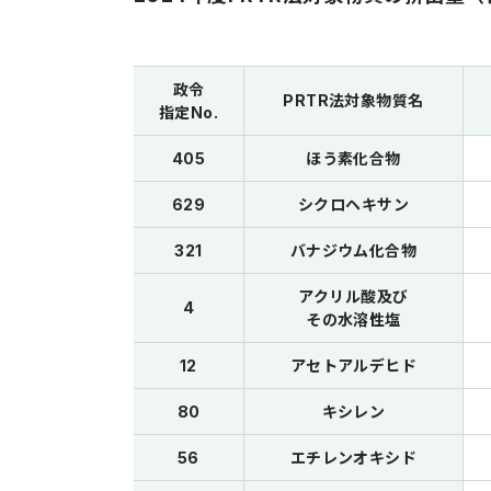
政令
PRTR法対象物質名
指定No.
405
ほう素化合物
629
シクロヘキサン
321
バナジウム化合物
アクリル酸及び
4
その水溶性塩
12
アセトアルデヒド
80
キシレン
56
エチレンオキシド