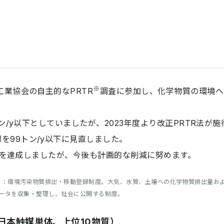
※
工業協会の自主的なPRTR
調査に参加し、化学物質の環境へ
トン/y以下としていましたが、2023年度より改正PRTR法が施
を99トン/y以下に見直しました。
り目標を達成しましたが、今後も計画的な削減に努めます。
fer Register）：環境汚染物質排出・移動登録制度。大気、水質、土壌への化学物質排出量お
ータを収集・整理し、社会に公開する制度。
（日本触媒単体、上位10物質）