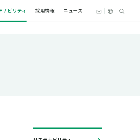
その他の言
サイト
お問い合わせ
テナビリティ
採用情報
ニュース
文
組み
織・拠点
プ
史
ティデータ
史
本触媒
サステナビリティ